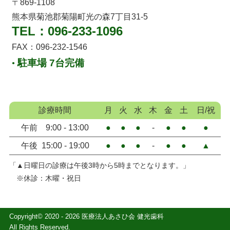
〒869-1108
熊本県菊池郡菊陽町光の森7丁目31-5
TEL：
096-233-1096
FAX：096-232-1546
駐車場 7台完備
●
診療時間
月
火
水
木
金
土
日/祝
午前 9:00 - 13:00
●
●
●
-
●
●
●
午後 15:00 - 19:00
●
●
●
-
●
●
▲
「▲日曜日の診療は午後3時から5時までとなります。」
※休診：木曜・祝日
Copyright©️ 2020 -
2026 医療法人あさひ会 健光歯科
All Rights Reserved.